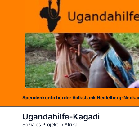
Zum
Inhalt
springen
Spendenkonto bei der Volksbank Heidelberg-Neckar
Ugandahilfe-Kagadi
Soziales Projekt in Afrika