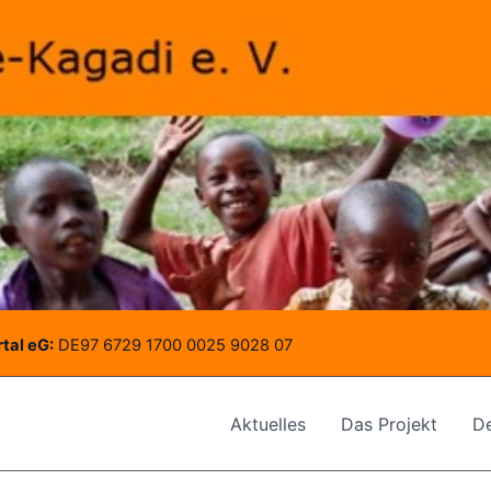
tal eG:
DE97 6729 1700 0025 9028 07
Aktuelles
Das Projekt
De